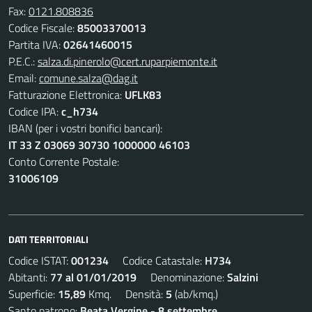
Fax:
0121.808836
Codice Fiscale:
85003370013
Partita IVA:
02641460015
P.E.C.:
salza.di.pinerolo@cert.ruparpiemonte.it
Email:
comune.salza@dag.it
Fatturazione Elettronica:
UFLK83
Codice IPA:
c_h734
IBAN (per i vostri bonifici bancari):
IT 33 Z 03069 30730 1000000 46103
Conto Corrente Postale:
31006109
DATI TERRITORIALI
Codice ISTAT:
001234
Codice Catastale:
H734
Abitanti:
77 al 01/01/2019
Denominazione:
Salzini
Superficie:
15,89
Kmq. Densità:
5
(ab/kmq.)
Santo patrono:
Beata Vergine - 8 settembre