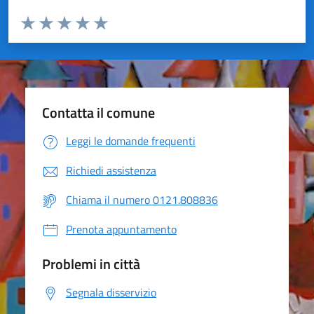
Valuta da 1 a 5 stelle la pagina
Valuta 1 stelle su 5
Valuta 2 stelle su 5
Valuta 3 stelle su 5
Valuta 4 stelle su 5
Valuta 5 stelle su 5
Contatta il comune
Leggi le domande frequenti
Richiedi assistenza
Chiama il numero 0121.808836
Prenota appuntamento
Problemi in città
Segnala disservizio