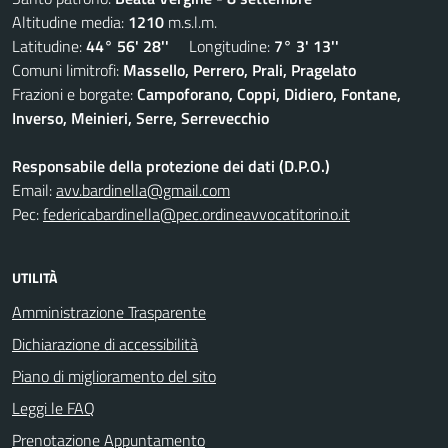
Altitudine media:
1210
m.s.l.m.
Latitudine:
44° 56' 28''
Longitudine:
7° 3' 13''
Comuni limitrofi:
Massello, Perrero, Prali, Pragelato
Frazioni e borgate:
Campoforano, Coppi, Didiero, Fontane,
Inverso, Meinieri, Serre, Serrevecchio
Responsabile della protezione dei dati (D.P.O.)
Email:
avv.bardinella@gmail.com
Pec:
federicabardinella@pec.ordineavvocatitorino.it
UTILITÀ
Amministrazione Trasparente
Dichiarazione di accessibilità
Piano di miglioramento del sito
Leggi le FAQ
Prenotazione Appuntamento