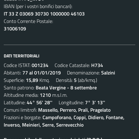
IBAN (per i vostri bonifici bancari):
IT 33 Z 03069 30730 1000000 46103
Conto Corrente Postale:
31006109
DATI TERRITORIALI
Codice ISTAT:
001234
Codice Catastale:
H734
Abitanti:
77 al 01/01/2019
Denominazione:
Salzini
Superficie:
15,89
Kmq. Densità:
5
(ab/kmq.)
Santo patrono:
Beata Vergine - 8 settembre
Altitudine media:
1210
m.s.l.m.
Latitudine:
44° 56' 28''
Longitudine:
7° 3' 13''
Comuni limitrofi:
Massello, Perrero, Prali, Pragelato
Frazioni e borgate:
Campoforano, Coppi, Didiero, Fontane,
Inverso, Meinieri, Serre, Serrevecchio