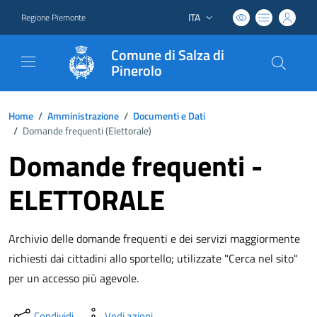
ITA
Regione Piemonte
Lingua attiva:
Comune di Salza di
Pinerolo
Home
/
Amministrazione
/
Documenti e Dati
/
Domande frequenti (
Elettorale
)
Domande frequenti -
ELETTORALE
Archivio delle domande frequenti e dei servizi maggiormente
richiesti dai cittadini allo sportello; utilizzate "Cerca nel sito"
per un accesso più agevole.
Condividi
Vedi azioni