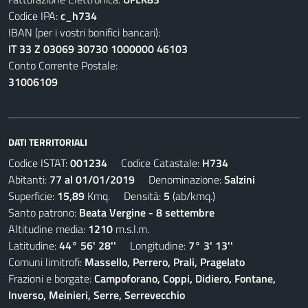
Codice IPA:
c_h734
IBAN (per i vostri bonifici bancari):
IT 33 Z 03069 30730 1000000 46103
Conto Corrente Postale:
31006109
DATI TERRITORIALI
Codice ISTAT:
001234
Codice Catastale:
H734
Abitanti:
77 al 01/01/2019
Denominazione:
Salzini
Superficie:
15,89
Kmq. Densità:
5
(ab/kmq.)
Santo patrono:
Beata Vergine - 8 settembre
Altitudine media:
1210
m.s.l.m.
Latitudine:
44° 56' 28''
Longitudine:
7° 3' 13''
Comuni limitrofi:
Massello, Perrero, Prali, Pragelato
Frazioni e borgate:
Campoforano, Coppi, Didiero, Fontane,
Inverso, Meinieri, Serre, Serrevecchio