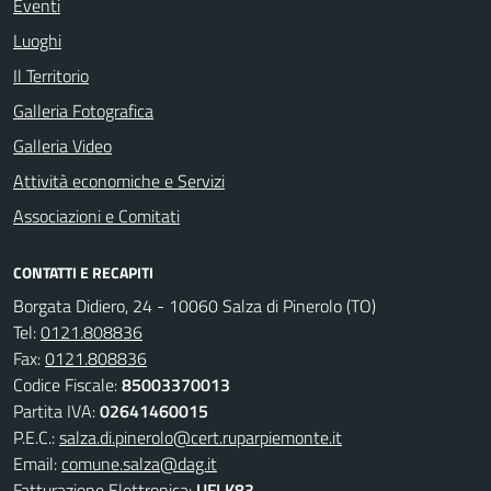
Eventi
Luoghi
Il Territorio
Galleria Fotografica
Galleria Video
Attività economiche e Servizi
Associazioni e Comitati
CONTATTI E RECAPITI
Borgata Didiero, 24 - 10060 Salza di Pinerolo (TO)
Tel:
0121.808836
Fax:
0121.808836
Codice Fiscale:
85003370013
Partita IVA:
02641460015
P.E.C.:
salza.di.pinerolo@cert.ruparpiemonte.it
Email:
comune.salza@dag.it
Fatturazione Elettronica:
UFLK83