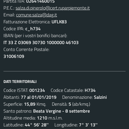
Partita IVA:
02641460015
P.E.C.:
salza.di.pinerolo@cert.ruparpiemonte.it
Email:
comune.salza@dag.it
Fatturazione Elettronica:
UFLK83
Codice IPA:
c_h734
IBAN (per i vostri bonifici bancari):
IT 33 Z 03069 30730 1000000 46103
Conto Corrente Postale:
31006109
DATI TERRITORIALI
Codice ISTAT:
001234
Codice Catastale:
H734
Abitanti:
77 al 01/01/2019
Denominazione:
Salzini
Superficie:
15,89
Kmq. Densità:
5
(ab/kmq.)
Santo patrono:
Beata Vergine - 8 settembre
Altitudine media:
1210
m.s.l.m.
Latitudine:
44° 56' 28''
Longitudine:
7° 3' 13''