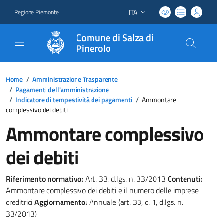
ITA
Regione Piemonte
Lingua attiva:
Comune di Salza di
Pinerolo
Home
/
Amministrazione Trasparente
/
Pagamenti dell'amministrazione
/
Indicatore di tempestività dei pagamenti
/
Ammontare
complessivo dei debiti
Ammontare complessivo
dei debiti
Riferimento normativo:
Art. 33, d.lgs. n. 33/2013
Contenuti:
Ammontare complessivo dei debiti e il numero delle imprese
creditrici
Aggiornamento:
Annuale (art. 33, c. 1, d.lgs. n.
33/2013)