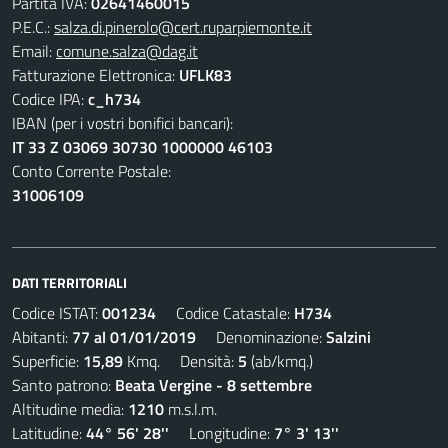
Partita IVA:
02641460015
P.E.C.:
salza.di.pinerolo@cert.ruparpiemonte.it
Email:
comune.salza@dag.it
Fatturazione Elettronica:
UFLK83
Codice IPA:
c_h734
IBAN (per i vostri bonifici bancari):
IT 33 Z 03069 30730 1000000 46103
Conto Corrente Postale:
31006109
DATI TERRITORIALI
Codice ISTAT:
001234
Codice Catastale:
H734
Abitanti:
77 al 01/01/2019
Denominazione:
Salzini
Superficie:
15,89
Kmq. Densità:
5
(ab/kmq.)
Santo patrono:
Beata Vergine - 8 settembre
Altitudine media:
1210
m.s.l.m.
Latitudine:
44° 56' 28''
Longitudine:
7° 3' 13''