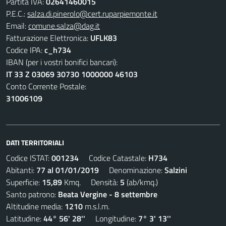
Partita IVA:
02641460015
P.E.C.:
salza.di.pinerolo@cert.ruparpiemonte.it
Email:
comune.salza@dag.it
Fatturazione Elettronica:
UFLK83
Codice IPA:
c_h734
IBAN (per i vostri bonifici bancari):
IT 33 Z 03069 30730 1000000 46103
Conto Corrente Postale:
31006109
DATI TERRITORIALI
Codice ISTAT:
001234
Codice Catastale:
H734
Abitanti:
77 al 01/01/2019
Denominazione:
Salzini
Superficie:
15,89
Kmq. Densità:
5
(ab/kmq.)
Santo patrono:
Beata Vergine - 8 settembre
Altitudine media:
1210
m.s.l.m.
Latitudine:
44° 56' 28''
Longitudine:
7° 3' 13''