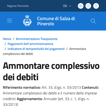
ITA
Regione Piemonte
Lingua attiva:
Comune di Salza di
Pinerolo
Home
/
Amministrazione Trasparente
/
Pagamenti dell'amministrazione
/
Indicatore di tempestività dei pagamenti
/
Ammontare
complessivo dei debiti
Ammontare complessivo
dei debiti
Riferimento normativo:
Art. 33, d.lgs. n. 33/2013
Contenuti:
Ammontare complessivo dei debiti e il numero delle imprese
creditrici
Aggiornamento:
Annuale (art. 33, c. 1, d.lgs. n.
33/2013)