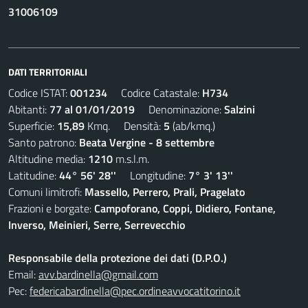
31006109
DATI TERRITORIALI
Codice ISTAT:
001234
Codice Catastale:
H734
Abitanti:
77 al 01/01/2019
Denominazione:
Salzini
Superficie:
15,89
Kmq. Densità:
5
(ab/kmq.)
Santo patrono:
Beata Vergine - 8 settembre
Altitudine media:
1210
m.s.l.m.
Latitudine:
44° 56' 28''
Longitudine:
7° 3' 13''
Comuni limitrofi:
Massello, Perrero, Prali, Pragelato
Frazioni e borgate:
Campoforano, Coppi, Didiero, Fontane,
Inverso, Meinieri, Serre, Serrevecchio
Responsabile della protezione dei dati (D.P.O.)
Email:
avv.bardinella@gmail.com
Pec:
federicabardinella@pec.ordineavvocatitorino.it