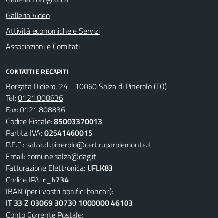
Galleria Video
Attività economiche e Servizi
Associazioni e Comitati
CONTATTI E RECAPITI
Borgata Didiero, 24 - 10060 Salza di Pinerolo (TO)
Tel:
0121.808836
Fax:
0121.808836
Codice Fiscale:
85003370013
Partita IVA:
02641460015
P.E.C.:
salza.di.pinerolo@cert.ruparpiemonte.it
Email:
comune.salza@dag.it
Fatturazione Elettronica:
UFLK83
Codice IPA:
c_h734
IBAN (per i vostri bonifici bancari):
IT 33 Z 03069 30730 1000000 46103
Conto Corrente Postale: