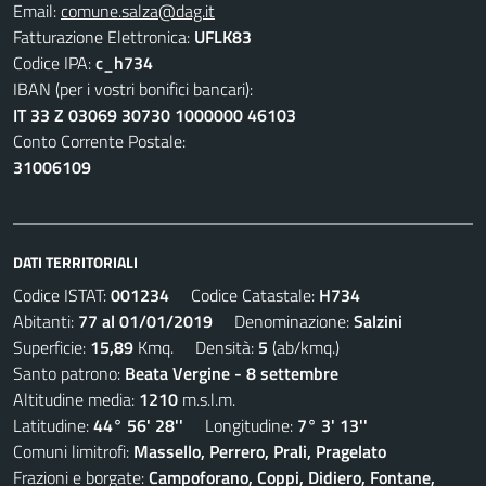
Email:
comune.salza@dag.it
Fatturazione Elettronica:
UFLK83
Codice IPA:
c_h734
IBAN (per i vostri bonifici bancari):
IT 33 Z 03069 30730 1000000 46103
Conto Corrente Postale:
31006109
DATI TERRITORIALI
Codice ISTAT:
001234
Codice Catastale:
H734
Abitanti:
77 al 01/01/2019
Denominazione:
Salzini
Superficie:
15,89
Kmq. Densità:
5
(ab/kmq.)
Santo patrono:
Beata Vergine - 8 settembre
Altitudine media:
1210
m.s.l.m.
Latitudine:
44° 56' 28''
Longitudine:
7° 3' 13''
Comuni limitrofi:
Massello, Perrero, Prali, Pragelato
Frazioni e borgate:
Campoforano, Coppi, Didiero, Fontane,