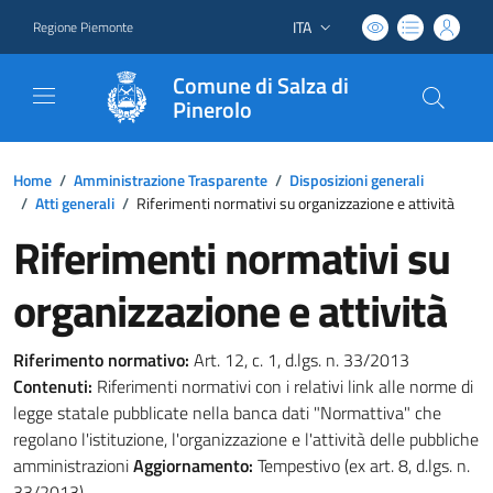
ITA
Regione Piemonte
Lingua attiva:
Comune di Salza di
Pinerolo
Home
/
Amministrazione Trasparente
/
Disposizioni generali
/
Atti generali
/
Riferimenti normativi su organizzazione e attività
Riferimenti normativi su
organizzazione e attività
Riferimento normativo:
Art. 12, c. 1, d.lgs. n. 33/2013
Contenuti:
Riferimenti normativi con i relativi link alle norme di
legge statale pubblicate nella banca dati "Normattiva" che
regolano l'istituzione, l'organizzazione e l'attività delle pubbliche
amministrazioni
Aggiornamento:
Tempestivo (ex art. 8, d.lgs. n.
33/2013)