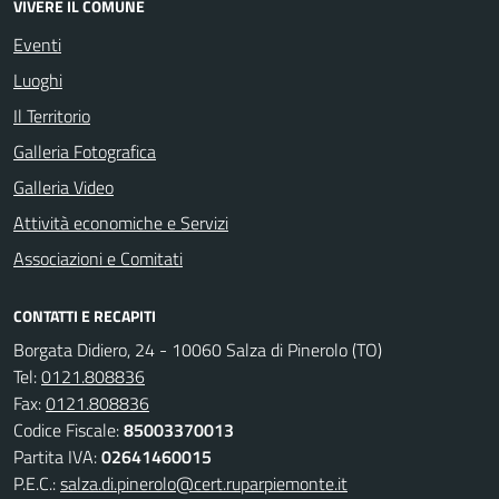
VIVERE IL COMUNE
Eventi
Luoghi
Il Territorio
Galleria Fotografica
Galleria Video
Attività economiche e Servizi
Associazioni e Comitati
CONTATTI E RECAPITI
Borgata Didiero, 24 - 10060 Salza di Pinerolo (TO)
Tel:
0121.808836
Fax:
0121.808836
Codice Fiscale:
85003370013
Partita IVA:
02641460015
P.E.C.:
salza.di.pinerolo@cert.ruparpiemonte.it