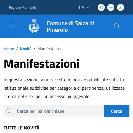
ITA
Regione Piemonte
Lingua attiva:
Comune di Salza di
Pinerolo
Home
/
Novità
/
Manifestazioni
Manifestazioni
In questa sezione sono raccolte le notizie pubblicate sul sito
istituzionale suddivise per categoria di pertinenza; utilizzate
"Cerca nel sito" per un accesso più agevole.
cerca
Cerca
TUTTE LE NOVITÀ