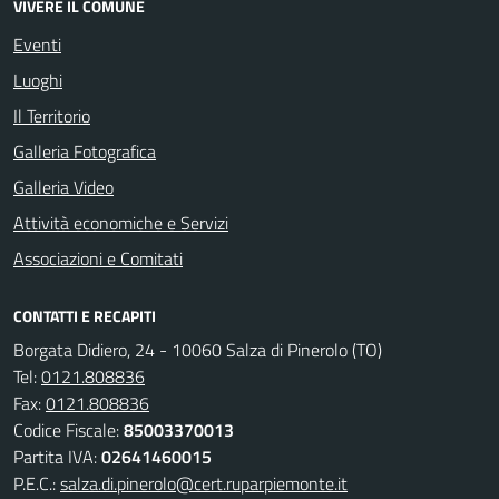
VIVERE IL COMUNE
Eventi
Luoghi
Il Territorio
Galleria Fotografica
Galleria Video
Attività economiche e Servizi
Associazioni e Comitati
CONTATTI E RECAPITI
Borgata Didiero, 24 - 10060 Salza di Pinerolo (TO)
Tel:
0121.808836
Fax:
0121.808836
Codice Fiscale:
85003370013
Partita IVA:
02641460015
P.E.C.:
salza.di.pinerolo@cert.ruparpiemonte.it