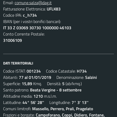
Email:
comune.salza@dag.it
Fatturazione Elettronica:
UFLK83
Codice IPA:
c_h734
IBAN (per i vostri bonifici bancari):
IT 33 Z 03069 30730 1000000 46103
Conto Corrente Postale:
31006109
DATI TERRITORIALI
Codice ISTAT:
001234
Codice Catastale:
H734
Abitanti:
77 al 01/01/2019
Denominazione:
Salzini
Superficie:
15,89
Kmq. Densità:
5
(ab/kmq.)
Santo patrono:
Beata Vergine - 8 settembre
Altitudine media:
1210
m.s.l.m.
Latitudine:
44° 56' 28''
Longitudine:
7° 3' 13''
Comuni limitrofi:
Massello, Perrero, Prali, Pragelato
Frazioni e borgate:
Campoforano, Coppi, Didiero, Fontane,