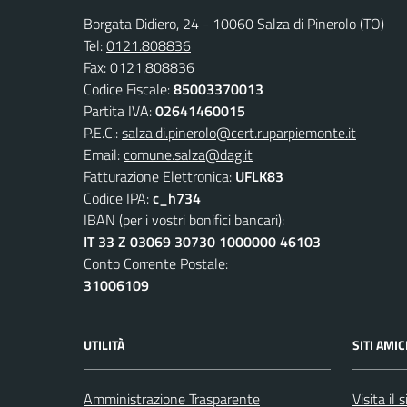
Borgata Didiero, 24 - 10060 Salza di Pinerolo (TO)
Tel:
0121.808836
Fax:
0121.808836
Codice Fiscale:
85003370013
Partita IVA:
02641460015
P.E.C.:
salza.di.pinerolo@cert.ruparpiemonte.it
Email:
comune.salza@dag.it
Fatturazione Elettronica:
UFLK83
Codice IPA:
c_h734
IBAN (per i vostri bonifici bancari):
IT 33 Z 03069 30730 1000000 46103
Conto Corrente Postale:
31006109
UTILITÀ
SITI AMIC
Amministrazione Trasparente
Visita il