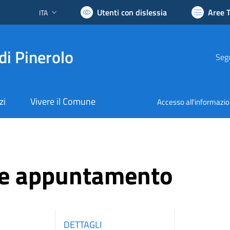
Utenti con dislessia
Aree 
ITA
Lingua attiva:
di Pinerolo
Segu
zi
Vivere il Comune
Accesso all'informazi
ne appuntamento
DETTAGLI