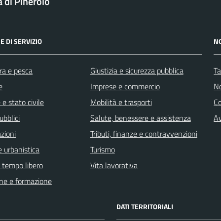
a di Pinerolo
E DI SERVIZIO
N
ra e pesca
Giustizia e sicurezza pubblica
Ta
e
Imprese e commercio
No
e stato civile
Mobilità e trasporti
C
ubblici
Salute, benessere e assistenza
Av
zioni
Tributi, finanze e contravvenzioni
 urbanistica
Turismo
e tempo libero
Vita lavorativa
ne e formazione
DATI TERRITORIALI