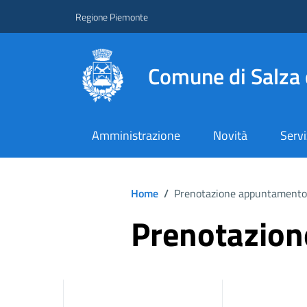
Regione Piemonte
Comune di Salza 
Amministrazione
Novità
Servi
Home
/
Prenotazione appuntamento
Prenotazio