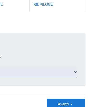
TE
RIEPILOGO
o
Avanti