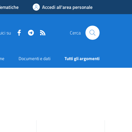
Tematiche
Accedi all'area personale
Facebook
Telegram
RSS
ici su
Cerca
one
Documenti e dati
Tutti gli argomenti