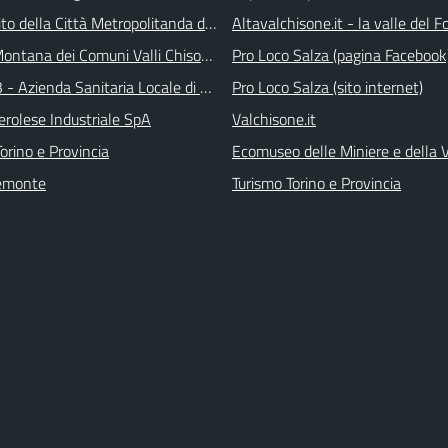
 sito della Città Metropolitanda di Torino
Altavalchisone.it - la valle del F
ontana dei Comuni Valli Chisone e Germanasca
Pro Loco Salza (pagina Facebook
 - Azienda Sanitaria Locale di Collegno e Pinerolo
Pro Loco Salza (sito internet)
erolese Industriale SpA
Valchisone.it
orino e Provincia
Ecomuseo delle Miniere e della
emonte
Turismo Torino e Provincia