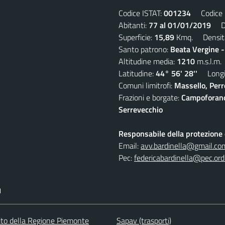
Codice ISTAT:
001234
Codice C
Abitanti:
77 al 01/01/2019
Den
Superficie:
15,89
Kmq. Densit
Santo patrono:
Beata Vergine 
Altitudine media:
1210
m.s.l.m.
Latitudine:
44° 56' 28''
Longit
Comuni limitrofi:
Massello, Perre
Frazioni e borgate:
Campoforano,
Serrevecchio
Responsabile della protezione d
Email:
avv.bardinella@gmail.co
Pec:
federicabardinella@pec.ordi
I
 sito della Regione Piemonte
Sapav (trasporti)