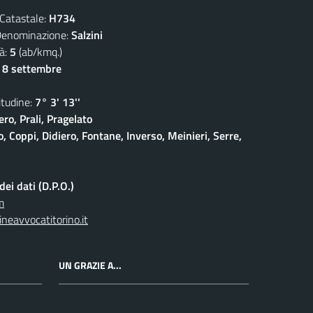
atastale:
H734
ominazione:
Salzini
à:
5
(ab/kmq.)
- 8 settembre
udine:
7° 3' 13''
ro, Prali, Pragelato
 Coppi, Didiero, Fontane, Inverso, Meinieri, Serre,
ei dati (D.P.O.)
m
neavvocatitorino.it
UN GRAZIE A...