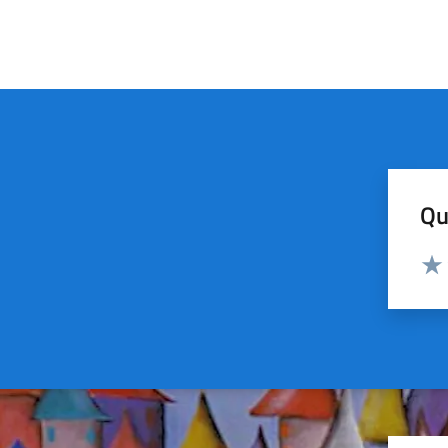
Qu
Valut
Valu