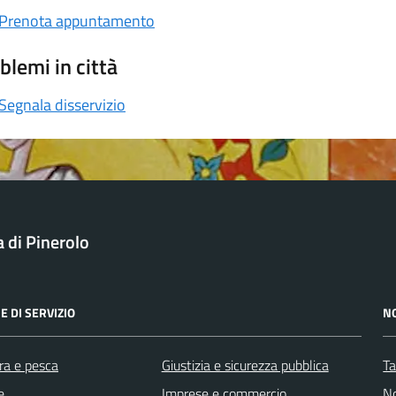
Prenota appuntamento
blemi in città
Segnala disservizio
a di Pinerolo
E DI SERVIZIO
N
ra e pesca
Giustizia e sicurezza pubblica
Ta
e
Imprese e commercio
No