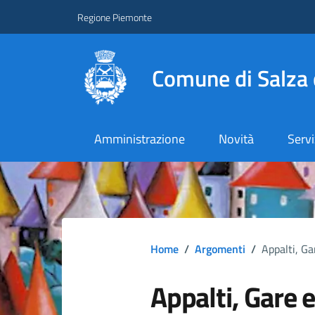
Regione Piemonte
Comune di Salza 
Amministrazione
Novità
Servi
Home
/
Argomenti
/
Appalti, Ga
Appalti, Gare 