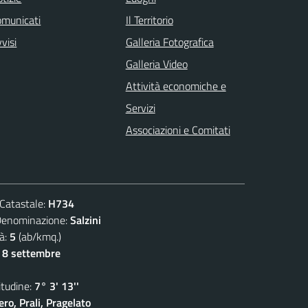
omunicati
Il Territorio
visi
Galleria Fotografica
Galleria Video
Attività economiche e
Servizi
Associazioni e Comitati
atastale:
H734
ominazione:
Salzini
à:
5
(ab/kmq.)
- 8 settembre
udine:
7° 3' 13''
ro, Prali, Pragelato