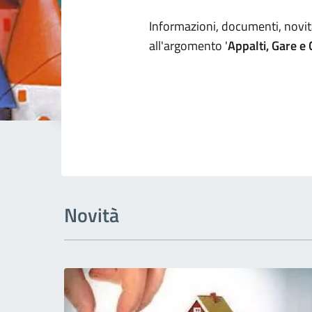
Dettagli arg
Informazioni, documenti, novità
all'argomento '
Appalti, Gare e
Novità