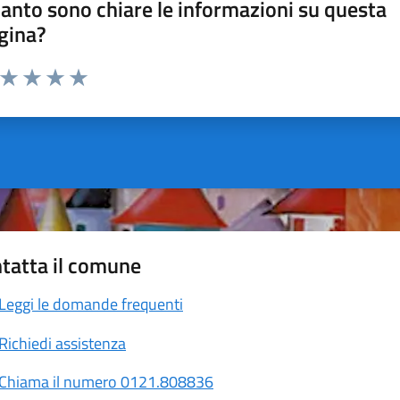
anto sono chiare le informazioni su questa
gina?
a da 1 a 5 stelle la pagina
ta 1 stelle su 5
Valuta 2 stelle su 5
Valuta 3 stelle su 5
Valuta 4 stelle su 5
Valuta 5 stelle su 5
tatta il comune
Leggi le domande frequenti
Richiedi assistenza
Chiama il numero 0121.808836