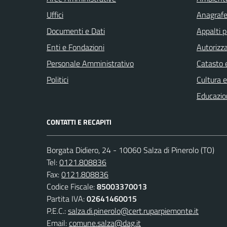
Uffici
Anagrafe 
Documenti e Dati
Appalti p
Enti e Fondazioni
Autorizza
Personale Amministrativo
Catasto e
Politici
Cultura 
Educazio
CONTATTI E RECAPITI
Borgata Didiero, 24 - 10060 Salza di Pinerolo (TO)
Tel:
0121.808836
Fax:
0121.808836
Codice Fiscale:
85003370013
Partita IVA:
02641460015
P.E.C.:
salza.di.pinerolo@cert.ruparpiemonte.it
Email:
comune.salza@dag.it