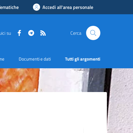
Tematiche
Accedi all'area personale
Facebook
Telegram
RSS
ici su
Cerca
one
Documenti e dati
Tutti gli argomenti