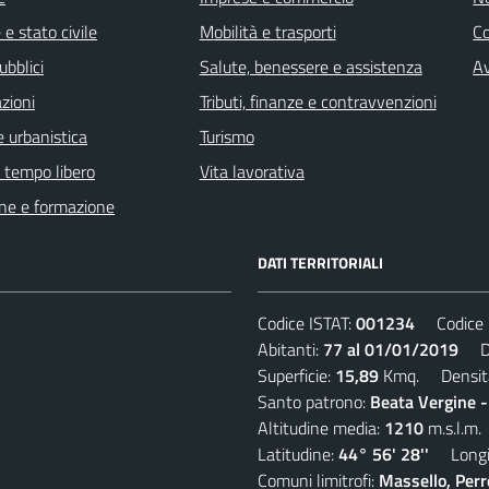
e stato civile
Mobilità e trasporti
C
ubblici
Salute, benessere e assistenza
Av
zioni
Tributi, finanze e contravvenzioni
 urbanistica
Turismo
e tempo libero
Vita lavorativa
ne e formazione
DATI TERRITORIALI
Codice ISTAT:
001234
Codice C
Abitanti:
77 al 01/01/2019
Den
Superficie:
15,89
Kmq. Densit
Santo patrono:
Beata Vergine 
Altitudine media:
1210
m.s.l.m.
Latitudine:
44° 56' 28''
Longit
Comuni limitrofi:
Massello, Perre