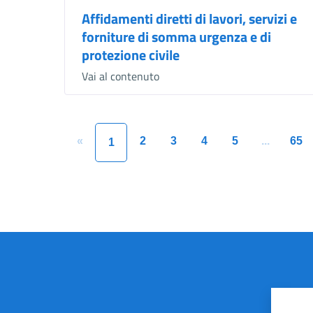
Affidamenti diretti di lavori, servizi e
forniture di somma urgenza e di
protezione civile
Vai al contenuto
«
2
3
4
5
...
65
1