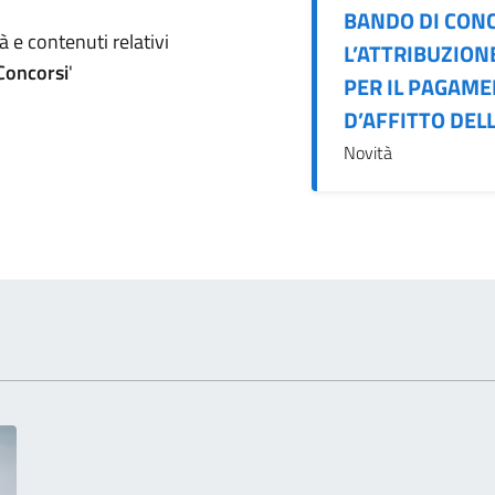
BANDO DI CON
omento
 e contenuti relativi
L’ATTRIBUZION
 Concorsi
'
PER IL PAGAM
D’AFFITTO DELL
Novità