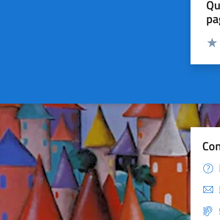
Qu
pa
Valut
Valu
Con