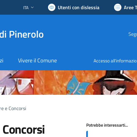
Utenti con dislessia
Aree 
ITA
Lingua attiva:
di Pinerolo
Segu
zi
Vivere il Comune
Accesso all'informazi
re e Concorsi
e Concorsi
Potrebbe interessarti...