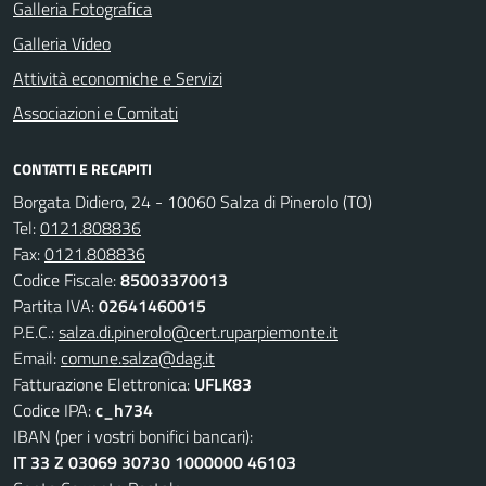
Galleria Fotografica
Galleria Video
Attività economiche e Servizi
Associazioni e Comitati
CONTATTI E RECAPITI
Borgata Didiero, 24 - 10060 Salza di Pinerolo (TO)
Tel:
0121.808836
Fax:
0121.808836
Codice Fiscale:
85003370013
Partita IVA:
02641460015
P.E.C.:
salza.di.pinerolo@cert.ruparpiemonte.it
Email:
comune.salza@dag.it
Fatturazione Elettronica:
UFLK83
Codice IPA:
c_h734
IBAN (per i vostri bonifici bancari):
IT 33 Z 03069 30730 1000000 46103