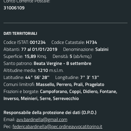
Conto Corrente Postale:
31006109
DATI TERRITORIALI
Codice ISTAT:
001234
Codice Catastale:
H734
Abitanti:
77 al 01/01/2019
Denominazione:
Salzini
Superficie:
15,89
Kmq. Densità:
5
(ab/kmq.)
Santo patrono:
Beata Vergine - 8 settembre
Altitudine media:
1210
m.s.l.m.
Latitudine:
44° 56' 28''
Longitudine:
7° 3' 13''
Comuni limitrofi:
Massello, Perrero, Prali, Pragelato
Frazioni e borgate:
Campoforano, Coppi, Didiero, Fontane,
Inverso, Meinieri, Serre, Serrevecchio
Responsabile della protezione dei dati (D.P.O.)
Email:
avv.bardinella@gmail.com
Pec:
federicabardinella@pec.ordineavvocatitorino.it