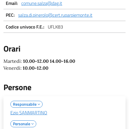
Email:
comune.salza@dag.it
PEC:
salza.di.pinerolo@cert.ruparpiemonte.it
Codice univoco F.E.:
UFLK83
Orari
Martedì:
10.00-12.00 14.00-16.00
Venerdì:
10.00-12.00
Persone
Responsabile
Ezio SANMARTINO
Personale