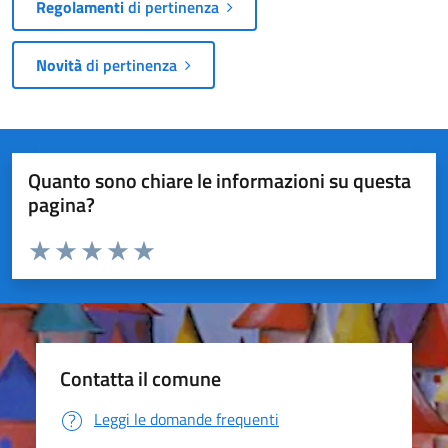
Regolamenti
di pertinenza
Novità
di pertinenza
Quanto sono chiare le informazioni su questa
pagina?
Valuta da 1 a 5 stelle la pagina
Valuta 1 stelle su 5
Valuta 2 stelle su 5
Valuta 3 stelle su 5
Valuta 4 stelle su 5
Valuta 5 stelle su 5
Contatta il comune
Leggi le domande frequenti