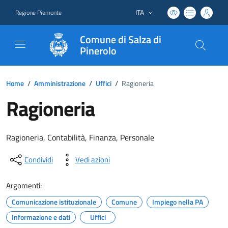
ITA
Regione Piemonte
Lingua attiva:
Comune di Salza di
Pinerolo
Home
/
Amministrazione
/
Uffici
/
Ragioneria
Ragioneria
Ragioneria, Contabilità, Finanza, Personale
Condividi
Vedi azioni
Argomenti:
Comunicazione istituzionale
Comune
Impiego nella PA
Informazione e dati
Uffici